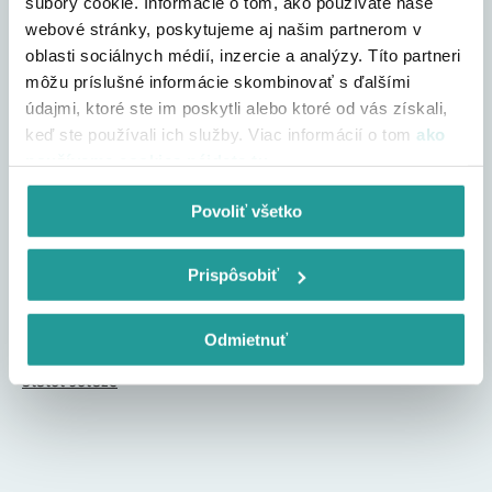
súbory cookie. Informácie o tom, ako používate naše
webové stránky, poskytujeme aj našim partnerom v
oblasti sociálnych médií, inzercie a analýzy. Títo partneri
môžu príslušné informácie skombinovať s ďalšími
údajmi, ktoré ste im poskytli alebo ktoré od vás získali,
keď ste používali ich služby. Viac informácií o tom
ako
používame cookies nájdete tu
.
Tip na počet
Povoliť všetko
gólov strelených
našou
reprezentáciou na
Prispôsobiť
turnaji EURO 2024
Odmietnuť
Súťaž ukončená.
Štatút súťaže