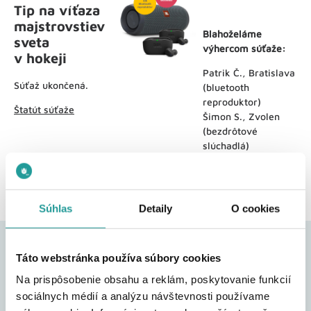
Tip na víťaza
majstrovstiev
Blahoželáme
sveta
výhercom súťaže:
v hokeji
Patrik Č., Bratislava
Súťaž ukončená.
(bluetooth
reproduktor)
Štatút súťaže
Šimon S., Zvolen
(bezdrôtové
slúchadlá)
Miloš P., Banská
Bystrica
(bezdrôtové
slúchadlá)
Súhlas
Detaily
O cookies
Táto webstránka používa súbory cookies
Na prispôsobenie obsahu a reklám, poskytovanie funkcií
sociálnych médií a analýzu návštevnosti používame