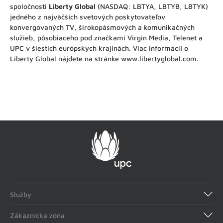
spoločnosti
Liberty Global
(NASDAQ: LBTYA, LBTYB, LBTYK)
jedného z najväčších svetových poskytovateľov
konvergovaných TV, širokopásmových a komunikačných
služieb, pôsobiaceho pod značkami Virgin Media, Telenet a
UPC v šiestich európskych krajinách. Viac informácií o
Liberty Global nájdete na stránke www.libertyglobal.com.
Služby
Internet
Televízia
Zákaznícka zóna