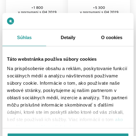
+1 800
+5 300
v porovnaní s Q4 2019
v porovnaní s Q4 2019
Súhlas
Detaily
O cookies
Martin Miller, generálny riaditeľ UPC
BROADBAND SLOVAKIA:
Táto webstránka používa súbory cookies
"
Slovenský telekomunikačný trh, nevynímajúc
Na prispôsobenie obsahu a reklám, poskytovanie funkcií
našu spoločnosť UPC BROADBAND SLOVAKIA, bol
sociálnych médií a analýzu návštevnosti používame
v roku 2020 poznamenaný krízou spojenou s
súbory cookie. Informácie o tom, ako používate naše
vírusom Covid-19 a následnými opatreniami v
webové stránky, poskytujeme aj našim partnerom v
celej krajine. Priniesol pre každého z nás nové
oblasti sociálnych médií, inzercie a analýzy. Títo partneri
výzvy, ktorým sme museli čeliť a prispôsobovať
sa novej situácii. Vďaka zodpovednému prístupu,
môžu príslušné informácie skombinovať s ďalšími
tímovej práci a pokračujúcim investíciám do
údajmi, ktoré ste im poskytli alebo ktoré od vás získali,
modernizácie siete a rozvoja inovatívnych
keď ste používali ich služby. Viac informácií o tom
ako
služieb sme ho zvládli úspešne. Našich
používame cookies nájdete tu
.
zákazníkov sme počas celého roka podporovali
poskytovaním stabilnej a rýchlej internetovej