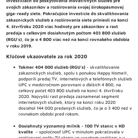
investíciách do poskytovania inovatívnych služieb pre
svojich zákazníkov a rozširovania svojej širokopásmovej
giga-ready siete. Pokračujúce investície do skvalitňovania
zákazníckych služieb a rozširovania siete priniesli na konci
4. štvrťroku 2020 viac hodnoty pre zákazníkov a rast
predaja s celkovým dosiahnutým počtom 403 800 služieb
(RGU's), čo je o 4 800 viac než na konci rovnakého obdobia
v roku 2019.
Kľúčové ukazovatele za rok 2020
Takmer 404 000 služieb (RGU's)
- skvalitňovanie
zákazníckych služieb, spolu s ponukou Happy Home®,
podporili predaj TV, internetových a telefónnych služieb
UPC v medziročnom porovnaní o ďalších 4 800, na
celkový počet 403 800 služieb na konci 4. štvrťroku
2020. Najvyšší rast predaja zaznamenal segment
internetových služieb, ktorý na konci roku 2020
dosiahol 144 000 predaných služieb, čo je o 3 400 než v
rovnakom období pred rokom.
Dosiahnutý významný míľnik - 100 TV staníc v HD
kvalite
– spoločnosť UPC v minulom pokračovala v
rozširovaní počtu TV staníc vo vysokom rozlíšení a v