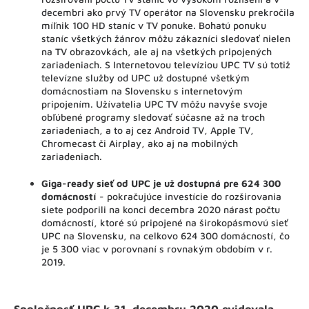
decembri ako prvý TV operátor na Slovensku prekročila
míľnik 100 HD staníc v TV ponuke. Bohatú ponuku
staníc všetkých žánrov môžu zákazníci sledovať nielen
na TV obrazovkách, ale aj na všetkých pripojených
zariadeniach. S Internetovou televíziou UPC TV sú totiž
televízne služby od UPC už dostupné všetkým
domácnostiam na Slovensku s internetovým
pripojením. Užívatelia UPC TV môžu navyše svoje
obľúbené programy sledovať súčasne až na troch
zariadeniach, a to aj cez Android TV, Apple TV,
Chromecast či Airplay, ako aj na mobilných
zariadeniach.
Giga-ready sieť od UPC je už dostupná pre 624 300
domácností
- pokračujúce investície do rozširovania
siete podporili na konci decembra 2020 nárast počtu
domácností, ktoré sú pripojené na širokopásmovú sieť
UPC na Slovensku, na celkovo 624 300 domácností, čo
je 5 300 viac v porovnaní s rovnakým obdobím v r.
2019.
Spoločnosť UPC k 31. decembru 2020 evidovala