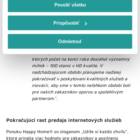
Povoliť všetko
konektivity, ktorej dôležitosť si v súčasnosti
uvedomujeme o to viac, keď mnohé domácnosti
pracujú z home-officu, resp. deti absolvujú
Prispôsobiť
dištančnú online výučbu. Vieme, že naši
zákazníci sa na nás spoliehajú, preto sme
bezplatne zvýšili prenosové rýchlosti a ponúkli
Odmietnuť
voľné vysielanie jednotlivých TV staníc. Súčasne
sme TV ponuku rozšírili o nové HD stanice,
ktorých počet na konci roka dosiahol významný
míľnik – 100 staníc v HD kvalite. V
nadchádzajúcom období plánujeme naďalej
pokračovať v poskytovaní kvalitných služieb a
inovácií, aby sme v tomto neľahkom období boli
pre našich zákazníkov oporou a spoľahlivým
partnerom.
".
Pokračujúci rast predaja internetových služieb
Ponuku Happy Home® so sloganom „Užite si každú chvíľu“,
ktorá prináša viac hodnoty pre zákazníkov a posilnenú