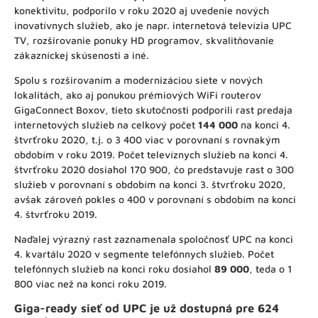
konektivitu, podporilo v roku 2020 aj uvedenie nových
inovatívnych služieb, ako je napr. internetová televízia UPC
TV, rozširovanie ponuky HD programov, skvalitňovanie
zákazníckej skúsenosti a iné.
Spolu s rozširovaním a modernizáciou siete v nových
lokalitách, ako aj ponukou prémiových WiFi routerov
GigaConnect Boxov, tieto skutočnosti podporili rast predaja
internetových služieb na celkový počet
144 000
na konci 4.
štvrťroku 2020, t.j. o 3 400 viac v porovnaní s rovnakým
obdobím v roku 2019. Počet televíznych služieb na konci 4.
štvrťroku 2020 dosiahol 170 900, čo predstavuje rast o 300
služieb v porovnaní s obdobím na konci 3. štvrťroku 2020,
avšak zároveň pokles o 400 v porovnaní s obdobím na konci
4. štvrťroku 2019.
Naďalej výrazný rast zaznamenala spoločnosť UPC na konci
4. kvartálu 2020 v segmente telefónnych služieb. Počet
telefónnych služieb na konci roku dosiahol
89 000
, teda o 1
800 viac než na konci roku 2019.
Giga-ready sieť od UPC je už dostupná pre 624