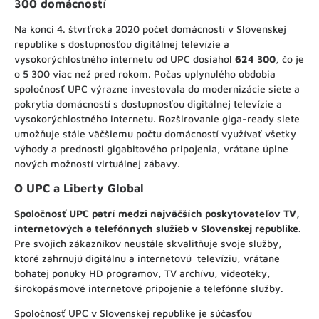
300 domácností
Na konci 4. štvrťroka 2020 počet domácností v Slovenskej
republike s dostupnosťou digitálnej televízie a
vysokorýchlostného internetu od UPC dosiahol
624 300
, čo je
o 5 300 viac než pred rokom. Počas uplynulého obdobia
spoločnosť UPC výrazne investovala do modernizácie siete a
pokrytia domácností s dostupnosťou digitálnej televízie a
vysokorýchlostného internetu. Rozširovanie giga-ready siete
umožňuje stále väčšiemu počtu domácností využívať všetky
výhody a prednosti gigabitového pripojenia, vrátane úplne
nových možností virtuálnej zábavy.
O UPC a Liberty Global
Spoločnosť UPC patrí medzi najväčších poskytovateľov TV,
internetových a telefónnych služieb v Slovenskej republike.
Pre svojich zákazníkov neustále skvalitňuje svoje služby,
ktoré zahrnujú digitálnu a internetovú televíziu, vrátane
bohatej ponuky HD programov, TV archívu, videotéky,
širokopásmové internetové pripojenie a telefónne služby.
Spoločnosť UPC v Slovenskej republike je súčasťou