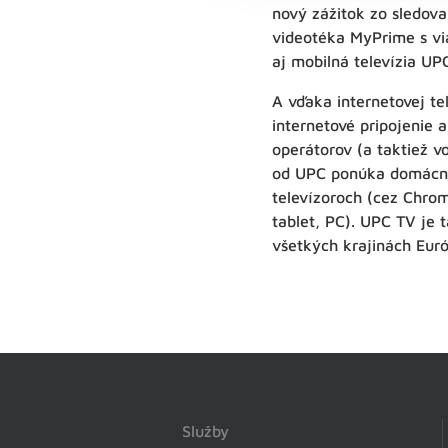
nový zážitok zo sledova
videotéka MyPrime s via
aj mobilná televízia UP
A vďaka internetovej te
internetové pripojenie a
operátorov (a taktiež v
od UPC ponúka domácnos
televízoroch (cez Chrom
tablet, PC). UPC TV je 
všetkých krajinách Euró
Služby