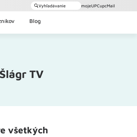
Vyhľadávanie
mojeUPC
upcMail
zníkov
Blog
 Šlágr TV
re všetkých