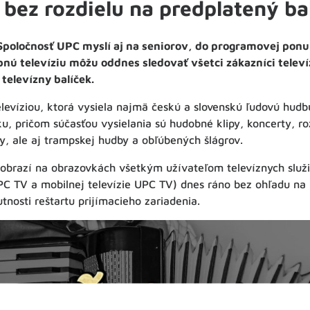
 bez rozdielu na predplatený ba
Spoločnosť UPC myslí aj na seniorov, do programovej ponuk
nú televíziu môžu oddnes sledovať všetci zákazníci telev
televízny balíček.
levíziou, ktorá vysiela najmä českú a slovenskú ľudovú hud
u, pričom súčasťou vysielania sú hudobné klipy, koncerty, r
, ale aj trampskej hudby a obľúbených šlágrov.
 zobrazí na obrazovkách všetkým užívateľom televíznych služ
UPC TV a mobilnej televízie UPC TV) dnes ráno bez ohľadu na 
tnosti reštartu prijímacieho zariadenia.