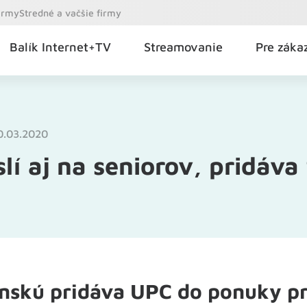
firmy
Stredné a vačšie firmy
Balík Internet+TV
Streamovanie
Pre záka
0.03.2020
í aj na seniorov, pridáva
nskú pridáva UPC do ponuky p