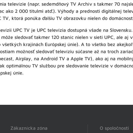
nia televízie (napr. sedemdňový TV Archív s takmer 70 najsl
c ako 2 000 titulmi atď.). Výhody a prednosti digitálnej tel
C TV, ktorá ponúka ďalšiu TV obrazovku nielen do domácnosti
levízii UPC TV je UPC televízia dostupná všade na Slovensku. 
 môže sledovať takmer 120 staníc nielen v sieti UPC, ale aj v
o všetkých krajinách Európskej únie). A to všetko bez akejko
tiam možnosť sledovať televíziu súčasne až na troch zariad
ecast, Airplay, na Android TV a Apple TV), ako aj na mobiln
tak optimálnou TV službou pre sledovanie televízie v domácnos
pskej únie.
Zákaznícka zóna
O spoločnosti