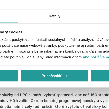
Detaily
bory cookies
eklám, poskytovanie funkcií sociálnych médií a analýzu návšte
o používate naše webové stránky, poskytujeme aj našim partner
to partneri môžu príslušné informácie skombinovať s ďalšími údaj
eď ste používali ich služby. Viac informácií o tom
ako používame
Prispôsobiť
netovej televízii od UPC
e služby od UPC si môžu vybrať spomedzi viac než 160 staníc
aníc v HD kvalite. Okrem bohatej programovej ponuky a vysok
dnotia najmä celý rad funkcií, ktoré zvyšujú užívateľský ko