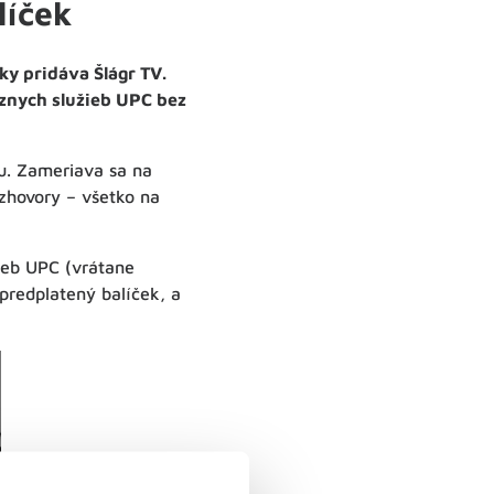
líček
y pridáva Šlágr TV.
íznych služieb UPC bez
bu. Zameriava sa na
ozhovory – všetko na
ieb UPC (vrátane
predplatený balíček, a