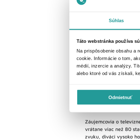
Súhlas
Táto webstránka používa sú
Na prispôsobenie obsahu a r
cookie. Informácie o tom, ak
médií, inzercie a analýzy. Tí
alebo ktoré od vás získali, k
Odmietnuť
O digitálnej a inter
Záujemcovia o televízn
vrátane viac než 80 st
zvuku, diváci vysoko ho