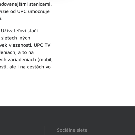
edovanejšími stanicami,
evízie od UPC umocňuje
.
Užívateľovi stačí
 sieťach iných
ľvek viazanosti. UPC TV
eniach, a to na
ých zariadeniach (mobil,
ti, ale i na cestách vo
Sociálne siete