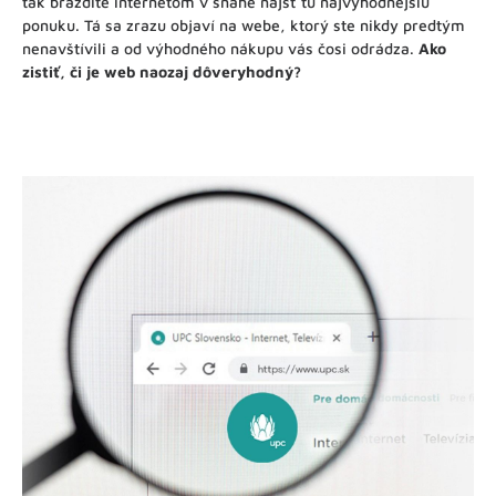
tak brázdite internetom v snahe nájsť tú najvýhodnejšiu
ponuku. Tá sa zrazu objaví na webe, ktorý ste nikdy predtým
nenavštívili a od výhodného nákupu vás čosi odrádza.
Ako
zistiť, či je web naozaj dôveryhodný?