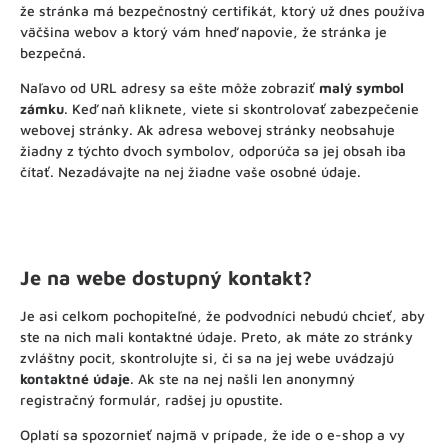
že stránka má bezpečnostný certifikát, ktorý už dnes používa
väčšina webov a ktorý vám hneď napovie, že stránka je
bezpečná.
Naľavo od URL adresy sa ešte môže zobraziť
malý symbol
zámku
. Keď naň kliknete, viete si skontrolovať zabezpečenie
webovej stránky. Ak adresa webovej stránky neobsahuje
žiadny z týchto dvoch symbolov, odporúča sa jej obsah iba
čítať. Nezadávajte na nej žiadne vaše osobné údaje.
Je na webe dostupný kontakt?
Je asi celkom pochopiteľné, že podvodníci nebudú chcieť, aby
ste na nich mali kontaktné údaje. Preto, ak máte zo stránky
zvláštny pocit, skontrolujte si, či sa na jej webe uvádzajú
kontaktné údaje
. Ak ste na nej našli len anonymný
registračný formulár, radšej ju opustite.
Oplatí sa spozornieť najmä v prípade, že ide o e-shop a vy