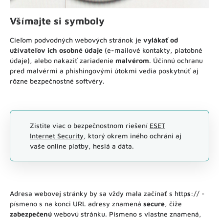
Všímajte si symboly
Cieľom podvodných webových stránok je
vylákať od
užívateľov ich osobné údaje
(e-mailové kontakty, platobné
údaje), alebo nakaziť zariadenie
malvérom
. Účinnú ochranu
pred malvérmi a phishingovými útokmi vedia poskytnúť aj
rôzne bezpečnostné softvéry.
Zistite viac o bezpečnostnom riešení
ESET
Internet Security
, ktorý okrem iného ochráni aj
vaše online platby, heslá a dáta.
Adresa webovej stránky by sa vždy mala začínať s http
s
:// -
písmeno s na konci URL adresy znamená
secure
, čiže
zabezpečenú
webovú stránku. Písmeno s vlastne znamená,