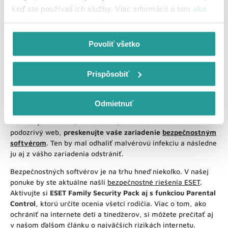
Pozrite sa, či má daný e-shop účet na sociálnych sieťach, aké
keď ste používali ich služby. Viac informácií o tom
ako
komentáre tam od ľudí dostáva, googlite a
pátrajte po
používame cookies nájdete tu
.
recenziách od zákazníkov
, ktorí už na ňom nakúpili. Aj tak si
viete overiť, či ide o skutočný obchod alebo iba podvodný
Povoliť všetko
web.
Prispôsobiť
Čo ak ste už podvodný web navštívili?
Hoci nikto sa nechce dobrovoľne vystaviť malvérovému útoku
Odmietnuť
alebo ohroziť svoje osobné údaje, môže sa to stať aj tým
skúsenejším. Preto, ak sa stane, že nechtiac navštívite
podozrivý web,
preskenujte vaše zariadenie
bezpečnostným
softvérom
. Ten by mal odhaliť malvérovú infekciu a následne
ju aj z vášho zariadenia odstrániť.
Bezpečnostných softvérov je na trhu hneď niekoľko. V našej
ponuke by ste aktuálne našli
bezpečnostné riešenia ESET
.
Aktivujte si
ESET Family Security Pack aj s funkciou Parental
Control
, ktorú určite ocenia všetci rodičia. Viac o tom, ako
ochrániť na internete deti a tínedžerov, si môžete prečítať aj
v našom
ďalšom článku o najväčších rizikách internetu
.