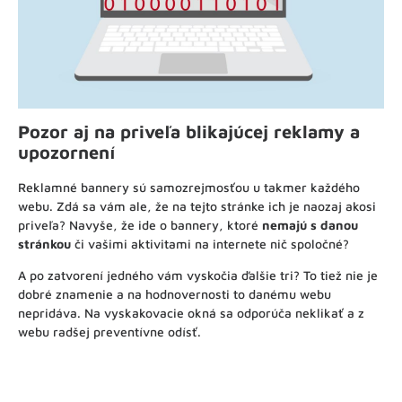
Pozor aj na priveľa blikajúcej reklamy a
upozornení
Reklamné bannery sú samozrejmosťou u takmer každého
webu. Zdá sa vám ale, že na tejto stránke ich je naozaj akosi
priveľa? Navyše, že ide o bannery, ktoré
nemajú s danou
stránkou
či vašimi aktivitami na internete nič spoločné?
A po zatvorení jedného vám vyskočia ďalšie tri? To tiež nie je
dobré znamenie a na hodnovernosti to danému webu
nepridáva. Na vyskakovacie okná sa odporúča neklikať a z
webu radšej preventívne odísť.