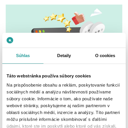
Súhlas
Detaily
O cookies
Táto webstránka používa súbory cookies
Na prispôsobenie obsahu a reklám, poskytovanie funkcií
sociálnych médií a analýzu návštevnosti používame
Ak máte z webu zlý pocit, pátrajte po
súbory cookie. Informácie o tom, ako používate naše
referenciách
webové stránky, poskytujeme aj našim partnerom v
oblasti sociálnych médií, inzercie a analýzy. Títo partneri
Ak sa chystáte po prvý raz nakupovať z nového e-shopu, to
môžu príslušné informácie skombinovať s ďalšími
najlepšie, čo môžete spraviť je
overiť si jeho referencie
.
údajmi, ktoré ste im poskytli alebo ktoré od vás získali,