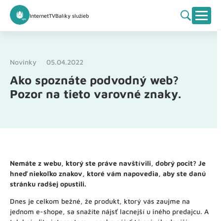
Internet
TV
Balíky služieb
Novinky
05.04.2022
Ako spoznáte podvodný web?
Pozor na tieto varovné znaky.
Nemáte z webu, ktorý ste práve navštívili, dobrý pocit? Je
hneď niekoľko znakov, ktoré vám napovedia, aby ste danú
stránku radšej opustili.
Dnes je celkom bežné, že produkt, ktorý vás zaujme na
jednom e-shope, sa snažíte nájsť lacnejší u iného predajcu. A