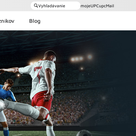
Vyhľadávanie
mojeUPC
upcMail
zníkov
Blog