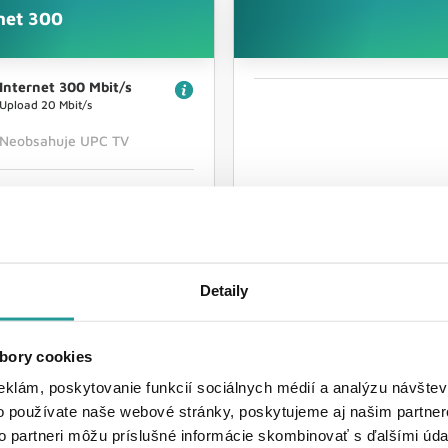
net 300
Internet 300 Mbit/s
Upload 20 Mbit/s
Neobsahuje UPC TV
€
0 €
ne
mesačne
Detaily
Mám záujem
Mám záujem
bory cookies
eklám, poskytovanie funkcií sociálnych médií a analýzu návšte
o používate naše webové stránky, poskytujeme aj našim partner
Podmienky ponuky
to partneri môžu príslušné informácie skombinovať s ďalšími údaj