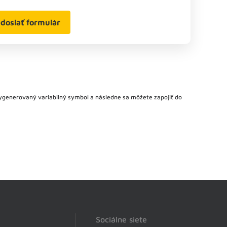
doslať formulár
ygenerovaný variabilný symbol a následne sa môžete zapojiť do
Sociálne siete