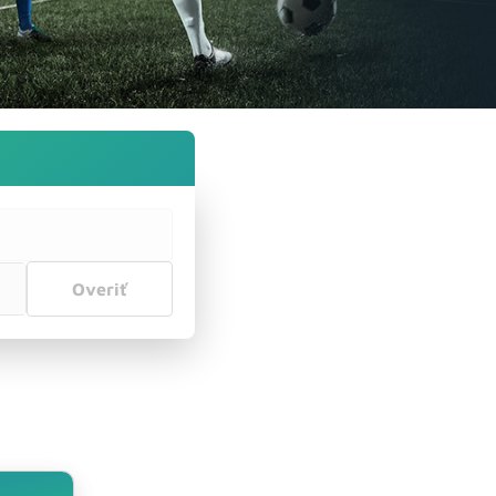
Overiť inú adresu
Overiť
Hlasové služby
Zobraziť
ponuku