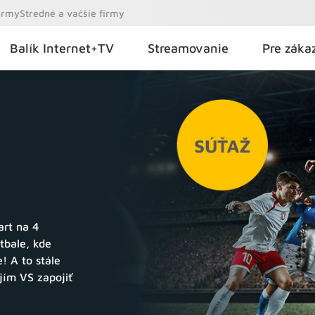
firmy
Stredné a vačšie firmy
Balík Internet+TV
Streamovanie
Pre záka
art na 4
tbale, kde
! A to stále
jím VS zapojiť