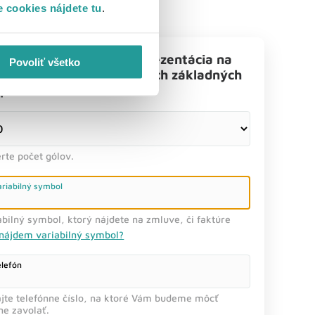
 cookies nájdete tu
.
ko gólov strelí naša reprezentácia na
Povoliť všetko
naji EURO 2024 v zápasoch základných
pín?
rte počet gólov.
ariabilný symbol
abilný symbol, ktorý nájdete na zmluve, či faktúre
nájdem variabilný symbol?
elefón
jte telefónne číslo, na ktoré Vám budeme môcť
ne zavolať.