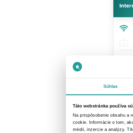
Inter
0 
mesač
Súhlas
Táto webstránka používa sú
Na prispôsobenie obsahu a r
cookie. Informácie o tom, ak
médií, inzercie a analýzy. Tí