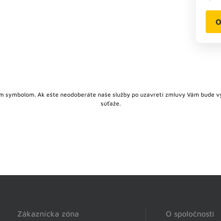
O
lným symbolom. Ak ešte neodoberáte naše služby po uzavretí zmluvy Vám bude v
súťaže.
Zákaznícka zóna
O spoločnosti