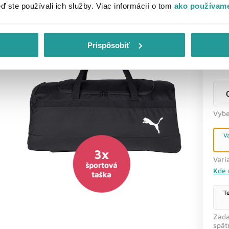
eď ste používali ich služby. Viac informácií o tom
ako používame
Koľ
Prispôsobiť
tur
sku
Vybe
V
Vari
Kde 
T
Zada
spät