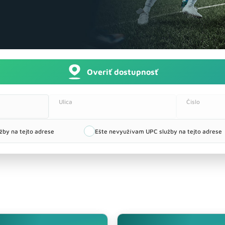
Overiť dostupnosť
drese:
Ulica
Čislo
by na tejto adrese
Ešte nevyužívam UPC služby na tejto adrese
Televízia
Internet + TV
Zobraziť
Zobraziť
ponuku
ponuku