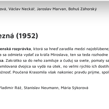
ová, Václav Neckář, Jaroslav Marvan, Bohuš Záhorský
ezná (1952)
venská rozprávka
, ktorá sa hneď zaradila medzi najobľúbene
 sa odmieta vydať za kráľa Miroslava, ten sa teda rozhodne
ka
. Zakrátko sa do neho zamiluje a čuduj sa svete, pomaly sa
milovaná dvojica sa vydá na útek, no veľmi rýchlo ich dostih
ožnosť. Poučená Krasomila však nakoniec pravdu prijme, spo
Vladimír Ráž, Stanislav Neumann, Mária Sýkorová