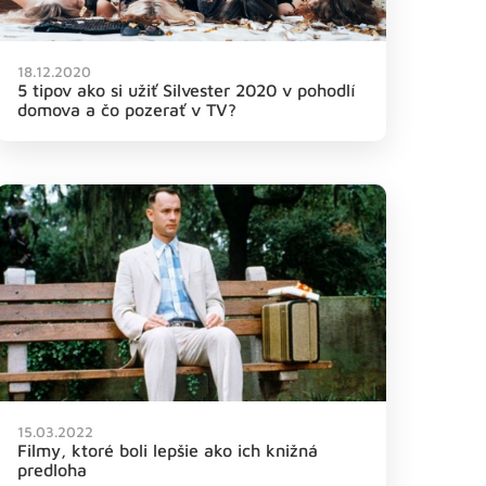
18.12.2020
5 tipov ako si užiť Silvester 2020 v pohodlí
domova a čo pozerať v TV?
15.03.2022
Filmy, ktoré boli lepšie ako ich knižná
predloha