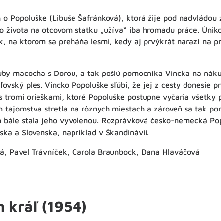
o Popoluške (Libuše Šafránková), ktorá žije pod nadvládou 
o života na otcovom statku „užíva“ iba hromadu práce. Úniko
šek, na ktorom sa preháňa lesmi, kedy aj prvýkrát narazí na p
 zuby macocha s Dorou, a tak pošlú pomocníka Vincka na náku
ľovský ples. Vincko Popoluške sľúbi, že jej z cesty donesie 
 s tromi orieškami, ktoré Popoluške postupne vyčaria všetky 
m tajomstva stretla na rôznych miestach a zároveň sa tak po
 bále stala jeho vyvolenou. Rozprávková česko-nemecká Popo
eska a Slovenska, napríklad v Škandinávii.
vá, Pavel Trávníček, Carola Braunbock, Dana Hlaváčová
n kráľ (1954)