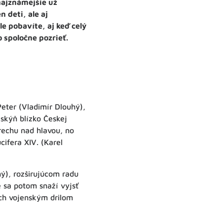
najznámejšie už
 deti, ale aj
e pobavíte, aj keď celý
o spoločne pozrieť.
eter (Vladimír Dlouhý),
skýň blízko Českej
trechu nad hlavou, no
cifera XIV. (Karel
ý), rozširujúcom radu
e sa potom snaží vyjsť
ich vojenským drilom