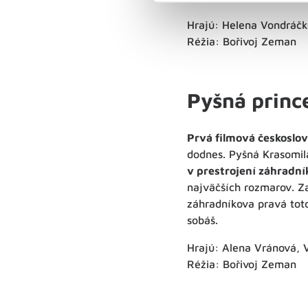
Hrajú: Helena Vondráčk
Réžia: Bořivoj Zeman
Pyšná princ
Prvá filmová českoslo
dodnes. Pyšná Krasomila
v prestrojení záhradní
najväčších rozmarov. Za
záhradníkova pravá tot
sobáš.
Hrajú: Alena Vránová, 
Réžia: Bořivoj Zeman