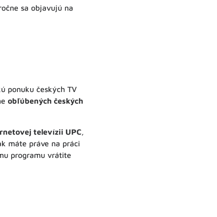
očne sa objavujú na
rokú ponuku českých TV
ne
obľúbených českých
rnetovej televízii UPC
,
ak máte práve na práci
mu programu vrátite