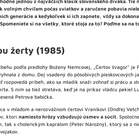
hodne jednou z najväčších klasík slovenského diváka. Tie 
k voľným chvíľam počas sviatkov a zaručene pobavia nielen
nich generácie a kedykoľvek si ich zapnete, vždy sa dokonal
. Spomeniete si na všetky, ktoré stoja za to? Poďme sa na t
ou žerty (1985)
íbehu podľa predlohy Boženy Nemcovej, „Čertov švagor“ je P
yhnala z domu. Dej vsadený do pôsobivých pieskovcových ja
sť rozpovedá príbeh, ako sa mladík snaží zohnať si prácu a s
erta. S ním sa tiež stretáva, keď je na príkaz vládcu pekiel Lu
esená Petrova babička.
ca v mladom a nerozvážnom čertovi Vraníkovi (Ondřej Vetch
v, ktorí
namiesto hrôzy vzbudzujú úsmev a súcit
. Spoločn
, tak s cholerickým kaprálom (Peter Nárožný), ktorý sa z n
 vojakov.