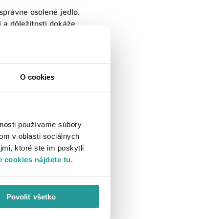
právne osolené jedlo.
 a dôležitosti dokáže
ia zlatom či drahými
ní vtedajších
ch filmových rozprávok.
O cookies
vnosti používame súbory
om v oblasti sociálnych
mi, ktoré ste im poskytli
to, že dohodnutá svadba
 cookies nájdete tu
.
avá Helena sa rozhodne
rinceznú v nádeji, že
nožstva komplikácií s
Povoliť všetko
e sa
všetko na dobré