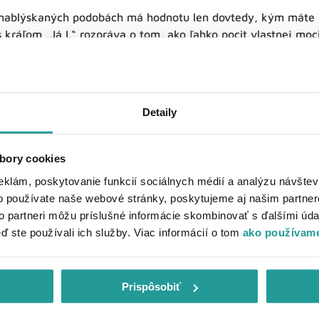
 nablýskaných podobách má hodnotu len dovtedy, kým máte s
s kráľom „Já I.“ rozpráva o tom, ako ľahko pocit vlastnej moci
pne tiež poukazuje na to, že láska detí k rodičom sa nemer
u ale tak trochu štipľavému werichovskému humoru v poda
ov sa "Bol raz jeden kráľ" zaradil do "zlatého fondu" český
Detaily
na Dvorská, Miroslav Horníček, Miloš Kopecký
bory cookies
eklám, poskytovanie funkcií sociálnych médií a analýzu návšte
tná princezná (1968)
o používate naše webové stránky, poskytujeme aj našim partner
to partneri môžu príslušné informácie skombinovať s ďalšími údaj
ná je vlastne
šialene zábavná rozprávka
, ktorá ukazuje na 
eď ste používali ich služby. Viac informácií o tom
ako používame
ou tragédiou, aj napriek vzdorovitým mladým ľuďom. Tvrdohl
tiť sobáš s milovaným mladíkom a začne sa hrať na smutnú p
za svojho milovaného. Pod rúškom nepoznania, tajomstva a m
Prispôsobiť
a Iks sa však stane nečakané a vďaka láskavej opatrovateľk