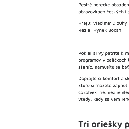
Pestré herecké obsaden
obrazovkách českých i 
Hrajú: Vladimír Dlouhý
Réžia: Hynek Bočan
Pokiaľ aj vy patríte k 
programov
v balíčkoch
staníc
, nemusíte sa bá
Doprajte si komfort a 
ktorú si môžete zapnúť
čokoľvek iné, než je sl
vtedy, kedy sa vám jeh
Tri oriešky 