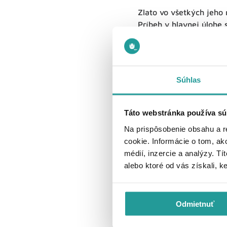
Zlato vo všetkých jeho
Príbeh v hlavnej úlohe 
zaslepiť panovníka.
Vti
kameňmi.
Vďaka jemném
popredných českých herc
Súhlas
Hrajú: Ján Werich, Mile
Réžia: Bořivoj Zeman
Táto webstránka používa sú
Na prispôsobenie obsahu a r
Šialene smu
cookie. Informácie o tom, ak
médií, inzercie a analýzy. Tí
Šialene smutná princez
alebo ktoré od vás získali, k
nemusí byť až tak veľk
u otca Dobromysla vynú
ju otec nakoniec vydá 
Odmietnuť
radcami kráľov Ypsilon 
obráti
.