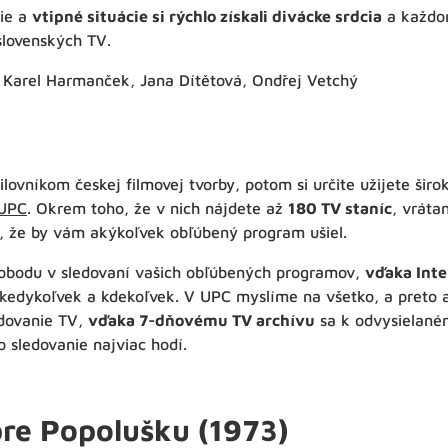
ie a
vtipné situácie si rýchlo získali divácke srdcia
a každor
slovenských TV.
, Karel Harmanček, Jana Dítětová, Ondřej Vetchý
milovníkom českej filmovej tvorby, potom si určite užijete ši
 UPC
. Okrem toho, že v nich nájdete až
180 TV staníc
, vráta
ť, že by vám akýkoľvek obľúbený program ušiel.
slobodu v sledovaní vašich obľúbených programov,
vďaka Inte
 kedykoľvek a kdekoľvek. V UPC myslíme na všetko, a preto 
edovanie TV,
vďaka 7-dňovému TV archívu
sa k odvysielané
o sledovanie najviac hodí.
pre Popolušku (1973)