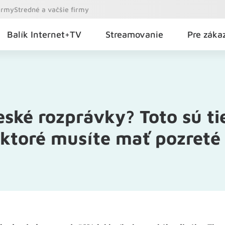
firmy
Stredné a vačšie firmy
Balík Internet+TV
Streamovanie
Pre záka
eské rozprávky? Toto sú ti
 ktoré musíte mať pozreté (