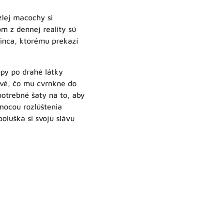
zlej macochy si
m z dennej reality sú
rinca, ktorému prekazí
py po drahé látky
prvé, čo mu cvrnkne do
potrebné šaty na to, aby
mocou rozlúštenia
luška si svoju slávu