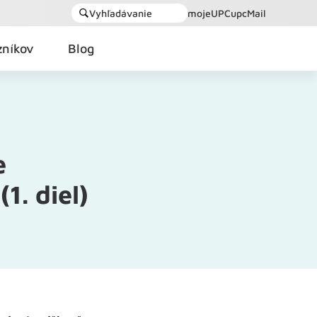
Vyhľadávanie
mojeUPC
upcMail
zníkov
Blog
e
1. diel)