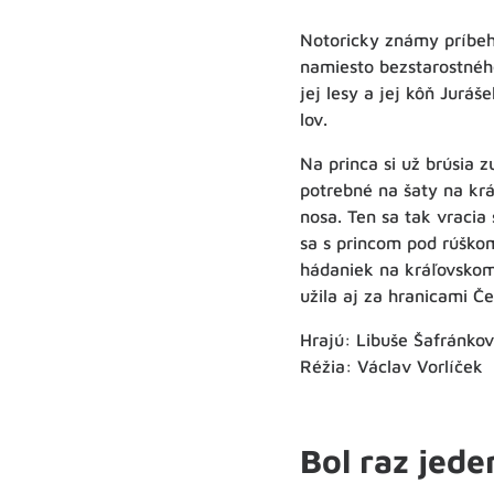
Notoricky známy príbeh 
namiesto bezstarostnéh
jej lesy a jej kôň Jurá
lov.
Na princa si už brúsia
potrebné na šaty na krá
nosa. Ten sa tak vracia
sa s princom pod rúško
hádaniek na kráľovskom
užila aj za hranicami Č
Hrajú: Libuše Šafránko
Réžia: Václav Vorlíček
Bol raz jede