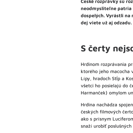
České rozprávky sú roz
neodmysliteľne patria 
dospelých. Vyrástli na 
dej viete už aj odzadu
S čerty nejs
Hrdinom rozprávania pr
ktorého jeho macocha v
Lípy, hradoch Stĺp a Ko
všetci ho posielajú do č
Harmanček) omylom un
Hrdina nachádza spojen
českých filmových čerto
ako s prísnym Luciferom
snaží urobiť poslušných