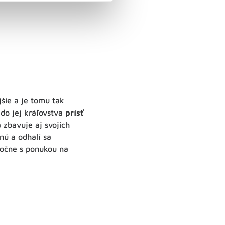
jšie a je tomu tak
 do jej kráľovstva
prísť
 zbavuje aj svojich
nú a odhalí sa
ločne s ponukou na