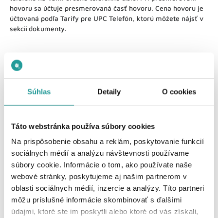
hovoru sa účtuje presmerovaná časť hovoru. Cena hovoru je
účtovaná podľa Tarify pre UPC Telefón, ktorú môžete nájsť v
sekcii dokumenty.
Súhlas
Detaily
O cookies
Pomohol Vám tento článok?
Táto webstránka používa súbory cookies
Áno, ďakujem!
Nie, vôbec
Na prispôsobenie obsahu a reklám, poskytovanie funkcií
sociálnych médií a analýzu návštevnosti používame
súbory cookie. Informácie o tom, ako používate naše
Môžete nám povedať viac o svojej skúsenosti?
webové stránky, poskytujeme aj našim partnerom v
oblasti sociálnych médií, inzercie a analýzy. Títo partneri
môžu príslušné informácie skombinovať s ďalšími
údajmi, ktoré ste im poskytli alebo ktoré od vás získali,