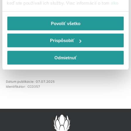
keď ste používali ich služby. Viac informácií o tom
ako
používame cookies nájdete tu
.
Povoliť všetko
Odoslať spätnú väzbu
Prispôsobiť
Odmietnuť
Dátum publikácie: 07.07.2025
Identifikátor: CC0357