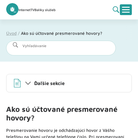
Internet
TV
Balíky služieb
Úvod
/
Ako sú účtované presmerované hovory?
Vyhľadávanie
Ďaľšie sekcie
Ako sú účtované presmerované
hovory?
Presmerovanie hovoru je odchádzajúci hovor z Vášho
telefónu na Vami určené telefónne číslo. Pri presmerovaní