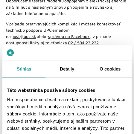
Odporúčame reštart modemu odpojením z elektrickej energie
na 5 minút s následným znovu pripojením a rovnako aj
základne telefónneho aparátu.
V prípade pretrvávajúcich komplikácií môžete kontaktovať
technickú podporu UPC emailom
na
post@upc.sk
alebo
správou na Facebook
, v prípade
dostupnosti linky aj telefonicky
02 / 594 22 222
.
Súhlas
Detaily
O cookies
Táto webstránka používa súbory cookies
Pomohol Vám tento článok?
Na prispôsobenie obsahu a reklám, poskytovanie funkcií
sociálnych médií a analýzu návštevnosti používame
Áno, ďakujem!
Nie, vôbec
súbory cookie. Informácie o tom, ako používate naše
webové stránky, poskytujeme aj našim partnerom v
oblasti sociálnych médií, inzercie a analýzy. Títo partneri
Môžete nám povedať viac o svojej skúsenosti?