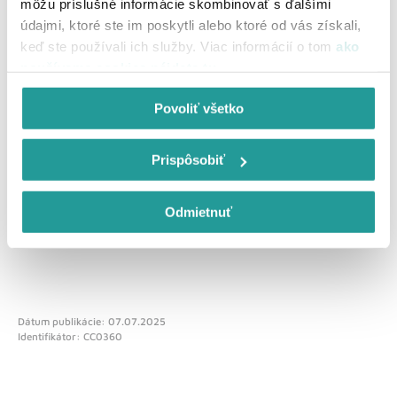
môžu príslušné informácie skombinovať s ďalšími
údajmi, ktoré ste im poskytli alebo ktoré od vás získali,
keď ste používali ich služby. Viac informácií o tom
ako
používame cookies nájdete tu
.
Povoliť všetko
Prispôsobiť
Odoslať spätnú väzbu
Odmietnuť
Dátum publikácie: 07.07.2025
Identifikátor: CC0360