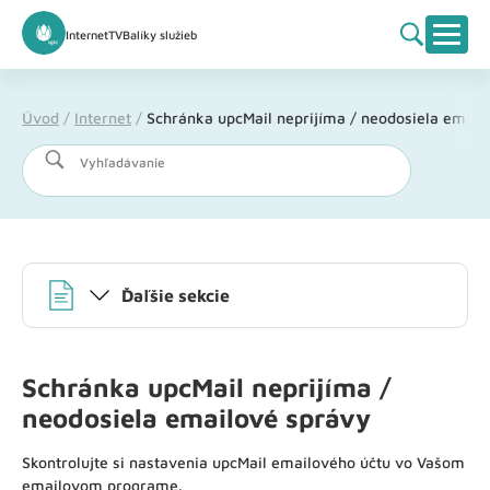
Internet
TV
Balíky služieb
Úvod
/
Internet
/
Schránka upcMail neprijíma / neodosiela email
Vyhľadávanie
Ďaľšie sekcie
Schránka upcMail neprijíma /
neodosiela emailové správy
Skontrolujte si nastavenia upcMail emailového účtu vo Vašom
emailovom programe.