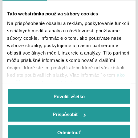
Prihlasovacie meno a Heslo do Vašej emailovej schránky
upcMail nájdete na formulári
Údaje pre registráciu a správu
Táto webstránka používa súbory cookies
konta
, ktorý ste dostali spolu s ostatnými zmluvnými
Na prispôsobenie obsahu a reklám, poskytovanie funkcií
dokumentmi.
sociálnych médií a analýzu návštevnosti používame
súbory cookie. Informácie o tom, ako používate naše
webové stránky, poskytujeme aj našim partnerom v
oblasti sociálnych médií, inzercie a analýzy. Títo partneri
môžu príslušné informácie skombinovať s ďalšími
údajmi, ktoré ste im poskytli alebo ktoré od vás získali,
Pomohol Vám tento článok?
keď ste používali ich služby. Viac informácií o tom
ako
používame cookies nájdete tu
.
Áno, ďakujem!
Nie, vôbec
Povoliť všetko
Prispôsobiť
Môžete nám povedať viac o svojej skúsenosti?
Odmietnuť