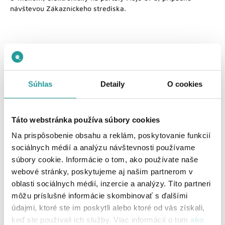
návštevou Zákazníckeho strediska.
Súhlas
Detaily
O cookies
Pomohol Vám tento článok?
Táto webstránka používa súbory cookies
Áno, ďakujem!
Nie, vôbec
Na prispôsobenie obsahu a reklám, poskytovanie funkcií
sociálnych médií a analýzu návštevnosti používame
Môžete nám povedať viac o svojej skúsenosti?
súbory cookie. Informácie o tom, ako používate naše
webové stránky, poskytujeme aj našim partnerom v
oblasti sociálnych médií, inzercie a analýzy. Títo partneri
môžu príslušné informácie skombinovať s ďalšími
údajmi, ktoré ste im poskytli alebo ktoré od vás získali,
keď ste používali ich služby. Viac informácií o tom
ako