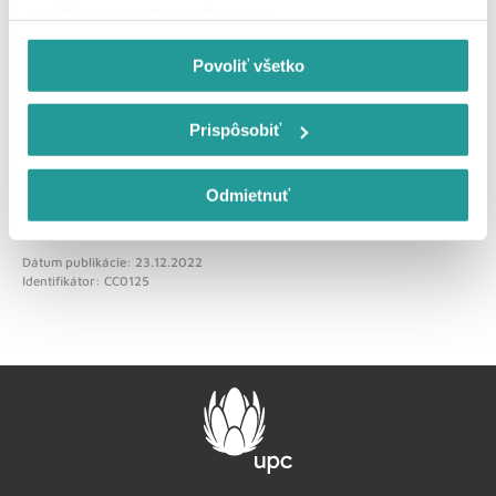
používame cookies nájdete tu
.
Povoliť všetko
Odoslať spätnú väzbu
Prispôsobiť
Odmietnuť
Dátum publikácie: 23.12.2022
Identifikátor: CC0125