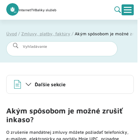
Internet
TV
Balíky služieb
Úvod
/
Zmluvy, platby, faktúry
/
Akým spôsobom je možné zruši
Vyhľadávanie
Ďaľšie sekcie
Akým spôsobom je možné zrušiť
inkaso?
O zrušenie mandátnej zmluvy môžete požiadať telefonicky,
e-mailom, elektronicky na portály Moje UPC, prípadne