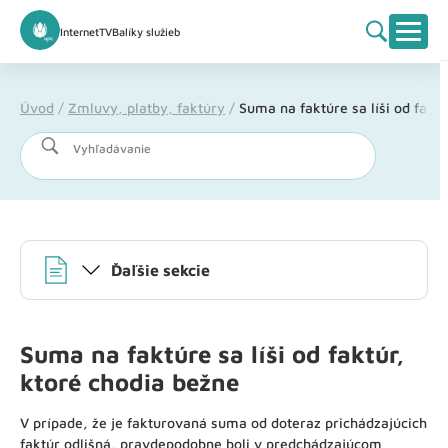
Internet
TV
Balíky služieb
Úvod
/
Zmluvy, platby, faktúry
/
Suma na faktúre sa líši od fakt
Vyhľadávanie
Ďaľšie sekcie
Suma na faktúre sa líši od faktúr,
ktoré chodia bežne
V prípade, že je fakturovaná suma od doteraz prichádzajúcich
faktúr odlišná, pravdepodobne boli v predchádzajúcom