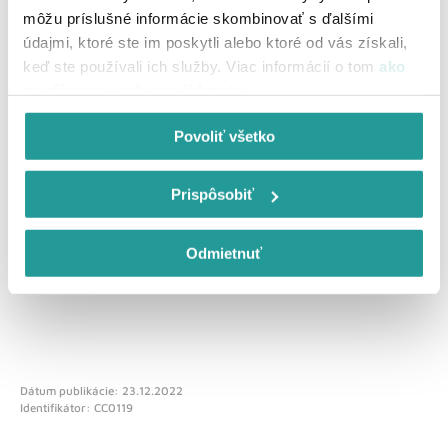
môžu príslušné informácie skombinovať s ďalšími
Môžete nám povedať viac o svojej skúsenosti?
údajmi, ktoré ste im poskytli alebo ktoré od vás získali,
keď ste používali ich služby. Viac informácií o tom
ako
používame cookies nájdete tu
.
Povoliť všetko
Prispôsobiť
Odoslať spätnú väzbu
Odmietnuť
Dátum publikácie: 23.12.2022
Identifikátor: CC0119