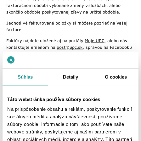
fakturačnom období vykonané zmeny v službách, alebo
skončilo obdobie poskytovanej zľavy na určité obdobie.
Jednotlivé fakturované položky si môžete pozrieť na Vašej
faktúre.
Faktúry nájdete uložené aj na portály
Moje UPC
, alebo nás
kontaktujte emailom na
post@upc.sk
, správou na Facebooku
alebo na telefónnom čísle UPC
02/ 594 22 222
Súhlas
Detaily
O cookies
Táto webstránka používa súbory cookies
Pomohol Vám tento článok?
Na prispôsobenie obsahu a reklám, poskytovanie funkcií
sociálnych médií a analýzu návštevnosti používame
súbory cookie. Informácie o tom, ako používate naše
Áno, ďakujem!
Nie, vôbec
webové stránky, poskytujeme aj našim partnerom v
oblasti sociálnych médií, inzercie a analýzy. Títo partneri